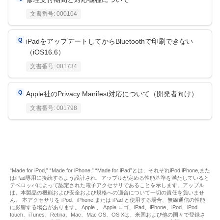
文書番号:
000104
iPadをアップデートしてからBluetoothで印刷できない
（iOS16.6）
文書番号:
001734
Apple社のPrivacy Manifest対応について（開発者向け）
文書番号:
001798
“Made for iPod,” “Made for iPhone,” “Made for iPad”とは、それぞれiPod,iPhone,また
はiPad専用に接続するよう設計され、アップルが定める性能基準を満たしていると
デベロッパによって認定された電子アクセサリであることを示します。アップル
は、本製品の機能および安全および規格への適合について一切の責任を負いませ
ん。 本アクセサリを iPod、iPhone または iPad と使用する場合、無線通信の性能
に影響する場合があります。 Apple 、 Apple ロゴ、iPad、iPhone、iPod、iPod
touch、iTunes、Retina、Mac、Mac OS、OS Xは、米国および他の国々で登録さ