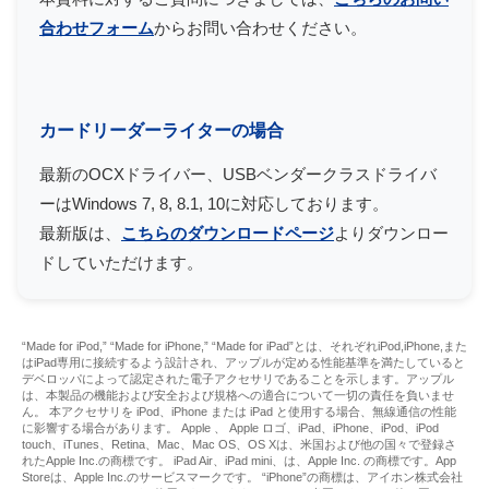
合わせフォーム
からお問い合わせください。
カードリーダーライターの場合
最新のOCXドライバー、USBベンダークラスドライバ
ーはWindows 7, 8, 8.1, 10に対応しております。
最新版は、
こちらのダウンロードページ
よりダウンロー
ドしていただけます。
“Made for iPod,” “Made for iPhone,” “Made for iPad”とは、それぞれiPod,iPhone,また
はiPad専用に接続するよう設計され、アップルが定める性能基準を満たしていると
デベロッパによって認定された電子アクセサリであることを示します。アップル
は、本製品の機能および安全および規格への適合について一切の責任を負いませ
ん。 本アクセサリを iPod、iPhone または iPad と使用する場合、無線通信の性能
に影響する場合があります。 Apple 、 Apple ロゴ、iPad、iPhone、iPod、iPod
touch、iTunes、Retina、Mac、Mac OS、OS Xは、米国および他の国々で登録さ
れたApple Inc.の商標です。 iPad Air、iPad mini、は、Apple Inc. の商標です。App
Storeは、Apple Inc.のサービスマークです。 “iPhone”の商標は、アイホン株式会社