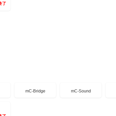
終了
mC-Bridge
mC-Sound