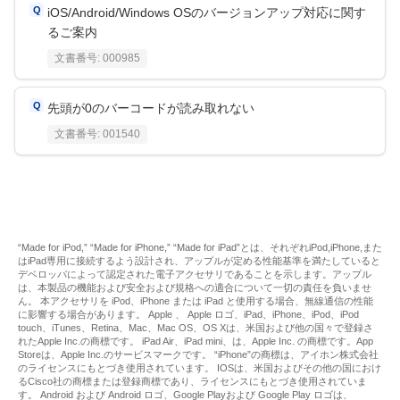
iOS/Android/Windows OSのバージョンアップ対応に関す
るご案内
文書番号:
000985
先頭が0のバーコードが読み取れない
文書番号:
001540
“Made for iPod,” “Made for iPhone,” “Made for iPad”とは、それぞれiPod,iPhone,また
はiPad専用に接続するよう設計され、アップルが定める性能基準を満たしていると
デベロッパによって認定された電子アクセサリであることを示します。アップル
は、本製品の機能および安全および規格への適合について一切の責任を負いませ
ん。 本アクセサリを iPod、iPhone または iPad と使用する場合、無線通信の性能
に影響する場合があります。 Apple 、 Apple ロゴ、iPad、iPhone、iPod、iPod
touch、iTunes、Retina、Mac、Mac OS、OS Xは、米国および他の国々で登録さ
れたApple Inc.の商標です。 iPad Air、iPad mini、は、Apple Inc. の商標です。App
Storeは、Apple Inc.のサービスマークです。 “iPhone”の商標は、アイホン株式会社
のライセンスにもとづき使用されています。 IOSは、米国およびその他の国におけ
るCisco社の商標または登録商標であり、ライセンスにもとづき使用されていま
す。 Android および Android ロゴ、Google Playおよび Google Play ロゴは、