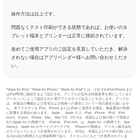
操作方法は以上です。
問題なくテスト印刷ができる状態であれば、お使いのタ
ブレット端末とプリンターは正常に接続されています。
改めてご使用アプリのご設定を見直していただき、解決
されない場合はアプリベンダー様へお問い合わせくださ
い。
“Made for iPod,” “Made for iPhone,” “Made for iPad”とは、それぞれiPod,iPhone,また
はiPad専用に接続するよう設計され、アップルが定める性能基準を満たしていると
デベロッパによって認定された電子アクセサリであることを示します。アップル
は、本製品の機能および安全および規格への適合について一切の責任を負いませ
ん。 本アクセサリを iPod、iPhone または iPad と使用する場合、無線通信の性能
に影響する場合があります。 Apple 、 Apple ロゴ、iPad、iPhone、iPod、iPod
touch、iTunes、Retina、Mac、Mac OS、OS Xは、米国および他の国々で登録さ
れたApple Inc.の商標です。 iPad Air、iPad mini、は、Apple Inc. の商標です。App
Storeは、Apple Inc.のサービスマークです。 “iPhone”の商標は、アイホン株式会社
のライセンスにもとづき使用されています。 IOSは、米国およびその他の国におけ
るCisco社の商標または登録商標であり、ライセンスにもとづき使用されていま