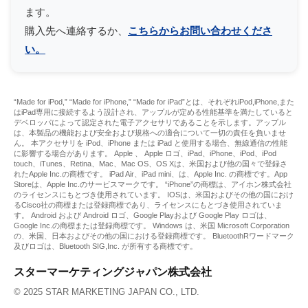
ます。
購入先へ連絡するか、
こちらからお問い合わせくださ
い。
“Made for iPod,” “Made for iPhone,” “Made for iPad”とは、それぞれiPod,iPhone,また
はiPad専用に接続するよう設計され、アップルが定める性能基準を満たしていると
デベロッパによって認定された電子アクセサリであることを示します。アップル
は、本製品の機能および安全および規格への適合について一切の責任を負いませ
ん。 本アクセサリを iPod、iPhone または iPad と使用する場合、無線通信の性能
に影響する場合があります。 Apple 、 Apple ロゴ、iPad、iPhone、iPod、iPod
touch、iTunes、Retina、Mac、Mac OS、OS Xは、米国および他の国々で登録さ
れたApple Inc.の商標です。 iPad Air、iPad mini、は、Apple Inc. の商標です。App
Storeは、Apple Inc.のサービスマークです。 “iPhone”の商標は、アイホン株式会社
のライセンスにもとづき使用されています。 IOSは、米国およびその他の国におけ
るCisco社の商標または登録商標であり、ライセンスにもとづき使用されていま
す。 Android および Android ロゴ、Google Playおよび Google Play ロゴは、
Google Inc.の商標または登録商標です。 Windows は、米国 Microsoft Corporation
の、米国、日本およびその他の国における登録商標です。 BluetoothRワードマーク
及びロゴは、Bluetooth SIG,Inc. が所有する商標です。
スターマーケティングジャパン株式会社
© 2025 STAR MARKETING JAPAN CO., LTD.