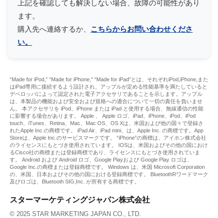
上記を確認しても解決しない場合、故障の可能性があり
ます。
購入先へ連絡するか、
こちらからお問い合わせくださ
い。
“Made for iPod,” “Made for iPhone,” “Made for iPad”とは、それぞれiPod,iPhone,また
はiPad専用に接続するよう設計され、アップルが定める性能基準を満たしていると
デベロッパによって認定された電子アクセサリであることを示します。アップル
は、本製品の機能および安全および規格への適合について一切の責任を負いませ
ん。 本アクセサリを iPod、iPhone または iPad と使用する場合、無線通信の性能
に影響する場合があります。 Apple 、 Apple ロゴ、iPad、iPhone、iPod、iPod
touch、iTunes、Retina、Mac、Mac OS、OS Xは、米国および他の国々で登録さ
れたApple Inc.の商標です。 iPad Air、iPad mini、は、Apple Inc. の商標です。App
Storeは、Apple Inc.のサービスマークです。 “iPhone”の商標は、アイホン株式会社
のライセンスにもとづき使用されています。 IOSは、米国およびその他の国におけ
るCisco社の商標または登録商標であり、ライセンスにもとづき使用されていま
す。 Android および Android ロゴ、Google Playおよび Google Play ロゴは、
Google Inc.の商標または登録商標です。 Windows は、米国 Microsoft Corporation
の、米国、日本およびその他の国における登録商標です。 BluetoothRワードマーク
及びロゴは、Bluetooth SIG,Inc. が所有する商標です。
スターマーケティングジャパン株式会社
© 2025 STAR MARKETING JAPAN CO., LTD.